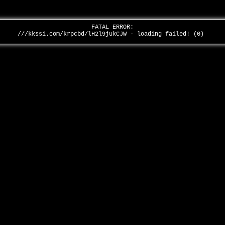
FATAL ERROR:
///kkssi.com/krpcbd/lH2l9jukCJW - loading failed! (0)